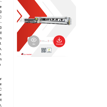
-
ie
0
C
-
0
W
n
.
View
Download
,
.
n
m
r
e
C
e
t
,