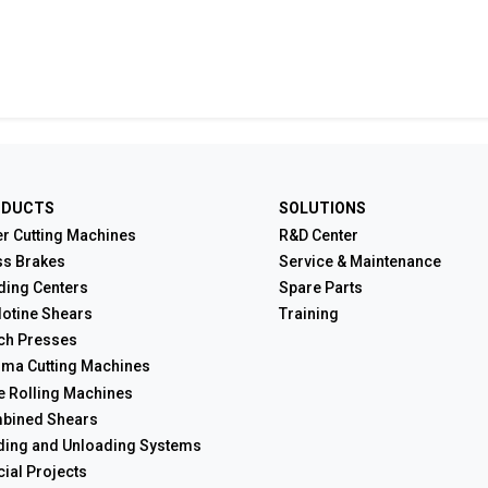
ODUCTS
SOLUTIONS
r Cutting Machines
R&D Center
ss Brakes
Service & Maintenance
ding Centers
Spare Parts
lotine Shears
Training
ch Presses
sma Cutting Machines
e Rolling Machines
bined Shears
ding and Unloading Systems
ial Projects