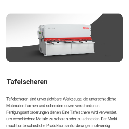
elscheren
Run
cheren sind unverzichtbare Werkzeuge, die unterschiedliche
Durma R
alien formen und schneiden sowie verschiedenen
Bleche e
ungsanforderungen dienen. Eine Tafelschere wird verwendet,
Metallar
schiedene Metalle zu scheren oder zu schneiden. Der Markt
Formen i
 unterschiedliche Produktionsanforderungen notwendig.