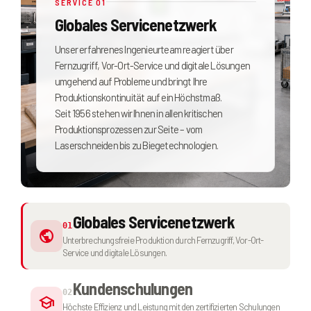
SERVICE
01
Globales Servicenetzwerk
Unser erfahrenes Ingenieurteam reagiert über
Fernzugriff, Vor-Ort-Service und digitale Lösungen
umgehend auf Probleme und bringt Ihre
Produktionskontinuität auf ein Höchstmaß.
Seit 1956 stehen wir Ihnen in allen kritischen
Produktionsprozessen zur Seite – vom
Laserschneiden bis zu Biegetechnologien.
Globales Servicenetzwerk
01
public
Unterbrechungsfreie Produktion durch Fernzugriff, Vor-Ort-
Service und digitale Lösungen.
Kundenschulungen
02
school
Höchste Effizienz und Leistung mit den zertifizierten Schulungen