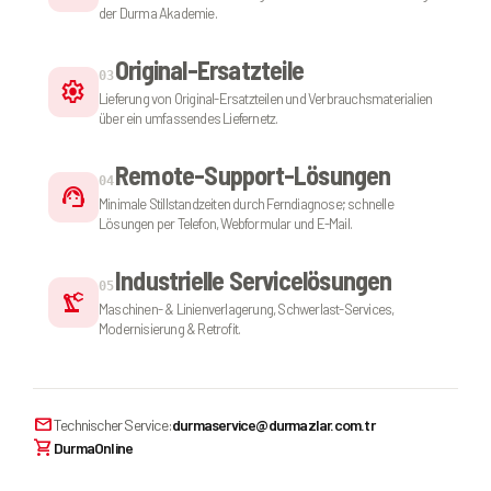
der Durma Akademie.
Original-Ersatzteile
03
settings
Lieferung von Original-Ersatzteilen und Verbrauchsmaterialien
über ein umfassendes Liefernetz.
Remote-Support-Lösungen
04
support_agent
Minimale Stillstandzeiten durch Ferndiagnose; schnelle
Lösungen per Telefon, Webformular und E-Mail.
Industrielle Servicelösungen
05
precision_manufacturing
Maschinen- & Linienverlagerung, Schwerlast-Services,
Modernisierung & Retrofit.
mail
Technischer Service:
durmaservice@durmazlar.com.tr
shopping_cart
DurmaOnline