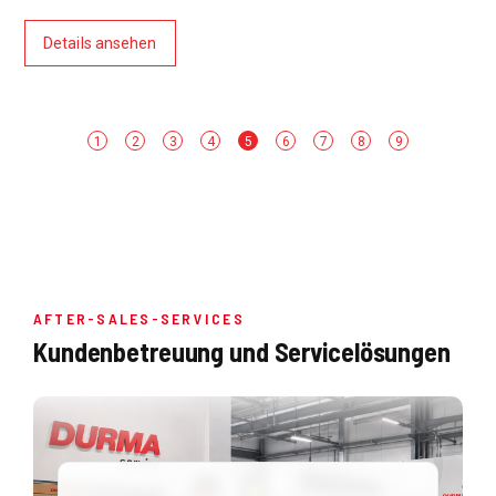
Detai
tails ansehen
1
2
3
4
5
6
7
8
9
AFTER-SALES-SERVICES
Kundenbetreuung und Servicelösungen
public