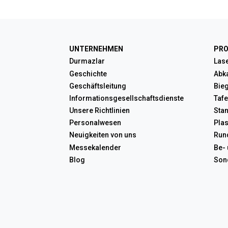
UNTERNEHMEN
PR
Durmazlar
Las
Geschichte
Abk
Geschäftsleitung
Bie
Informationsgesellschaftsdienste
Taf
Unsere Richtlinien
Sta
Personalwesen
Pla
Neuigkeiten von uns
Run
Messekalender
Be-
Blog
Son