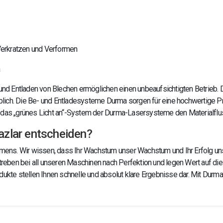
Verkratzen und Verformen
a
nd Entladen von Blechen ermöglichen einen unbeaufsichtigten Betrieb. D
lich. Die Be- und Entladesysteme Durma sorgen für eine hochwertige Pr
rt das „grünes Licht an“-System der Durma-Lasersysteme den Materialfl
azlar entscheiden?
ehmens. Wir wissen, dass Ihr Wachstum unser Wachstum und Ihr Erfolg uns
 streben bei all unseren Maschinen nach Perfektion und legen Wert auf 
te stellen Ihnen schnelle und absolut klare Ergebnisse dar. Mit Durmaz