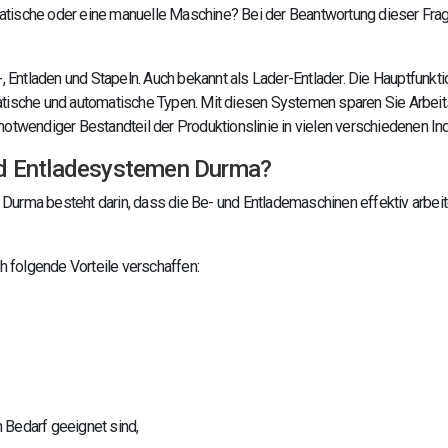
atische oder eine manuelle Maschine? Bei der Beantwortung dieser Frag
Entladen und Stapeln. Auch bekannt als Lader-Entlader. Die Hauptfunkti
tische und automatische Typen. Mit diesen Systemen sparen Sie Arbeitskra
notwendiger Bestandteil der Produktionslinie in vielen verschiedenen Ind
und Entladesystemen Durma?
 Durma besteht darin, dass die Be- und Entlademaschinen effektiv arbei
 folgende Vorteile verschaffen:
 Bedarf geeignet sind,