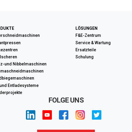
ODUKTE
LÖSUNGEN
erschneidmaschinen
F&E-Zentrum
antpressen
Service & Wartung
gezentren
Ersatzteile
elscheren
Schulung
nz-und Nibbelmaschinen
smaschneidmaschinen
dbiegemaschinen
 und Entladesysteme
derprojekte
FOLGE UNS