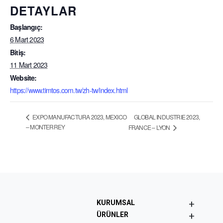
DETAYLAR
Başlangıç:
6 Mart 2023
Bitiş:
11 Mart 2023
Website:
https://www.timtos.com.tw/zh-tw/index.html
GLOBAL INDUSTRIE 2023,
EXPO MANUFACTURA 2023, MEXICO
– MONTERREY
FRANCE – LYON
+
KURUMSAL
+
ÜRÜNLER