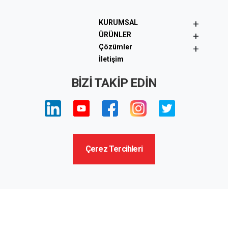
+
KURUMSAL
+
ÜRÜNLER
+
Çözümler
İletişim
BİZİ TAKİP EDİN
Çerez Tercihleri
Copyright © 2022 Tüm Hakları Saklıdır. | Durmazlar
Makina A.Ş.
"Gizlilik Beyanı"